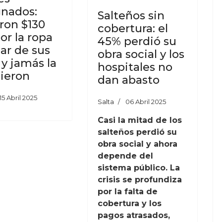
gnados:
Salteños sin
ron $130
cobertura: el
or la ropa
45% perdió su
ar de sus
obra social y los
 y jamás la
hospitales no
bieron
dan abasto
15 Abril 2025
Salta
06 Abril 2025
Casi la mitad de los
salteños perdió su
obra social y ahora
depende del
sistema público. La
crisis se profundiza
por la falta de
cobertura y los
pagos atrasados,