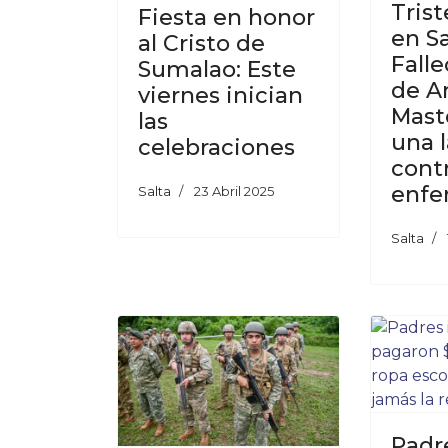
Trist
Fiesta en honor
en Sa
al Cristo de
Falle
Sumalao: Este
de A
viernes inician
Mast
las
una 
celebraciones
cont
enf
Salta
23 Abril 2025
Salta
Padr