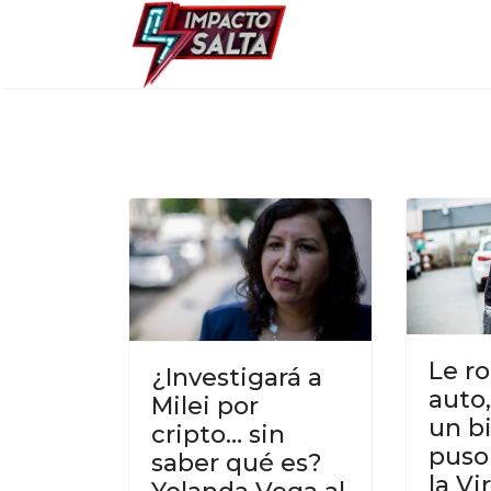
Le r
¿Investigará a
auto
Milei por
un bi
cripto… sin
puso
saber qué es?
la Vi