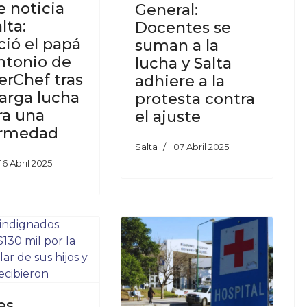
e noticia
General:
lta:
Docentes se
ció el papá
suman a la
ntonio de
lucha y Salta
erChef tras
adhiere a la
larga lucha
protesta contra
ra una
el ajuste
ermedad
Salta
07 Abril 2025
16 Abril 2025
es