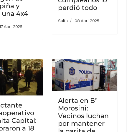
cumpleaños lo
piña y
perdió todo
 una 4x4
Salta
08 Abril 2025
17 Abril 2025
Alerta en B°
ctante
Morosini:
operativo
Vecinos luchan
lta Capital:
por mantener
raron a 18
la garita de