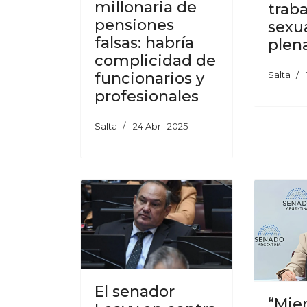
millonaria de
trab
pensiones
sexu
falsas: habría
plen
complicidad de
funcionarios y
Salta
profesionales
Salta
24 Abril 2025
El senador
“Mien