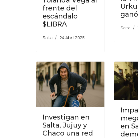
Yolanda Vega al
Urku
frente del
ganó
escándalo
$LIBRA
Salta
Salta
24 Abril 2025
Impa
Investigan en
mega
Salta, Jujuy y
en Sa
Chaco una red
demo