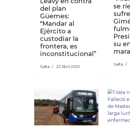
Leavy en contra
se rí
del plan
sufre
Güemes:
Gim
"Mandar al
fulm
Ejército a
Pres
custodiar la
su en
frontera, es
mara
inconstitucional”
Salta
Salta
23 Abril 2025