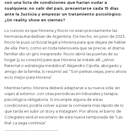
con una lista de condiciones que harían sudar a
cualquiera: no salir del país, presentarse cada 15 días
ante la Justicia y empezar un tratamiento psicológico.
¿Un reality show en ciernes?
Lo curioso es que Morena y Rocío no eran precisamente las
hermanas Kardashian de Argentina. De hecho, en junio de 2023,
Rocío le puso un bozal legal a Morena para que dejara de hablar
de ella. Pero, como en toda telenovela que se precie, el drama
familiar dio un giro inesperado. Rocío abrió las puertas de su
hogar (y su corazón) para que Morena se instale allí. ¿Amor
fraternal o estrategia mediática? Alejandro Cipolla, abogado y
amigo de la familia, lo resumió así: “Son peleas viejas, pero ahora
es lo mejor para Morena”.
Mientras tanto, Morena deberá adaptarse a su nueva vida: sin
viajes al exterior, con citas periódicas en tribunales y terapia
psicológica obligatoria. Si incumple alguna de estas
condiciones, podría volver a pisar la comisaría más rápido de lo
que tarda en subir un story a Instagram. Por ahora, el barrio de
Colegiales será el escenario de esta nueva temporada de “Las
Rial: La saga continúa”.