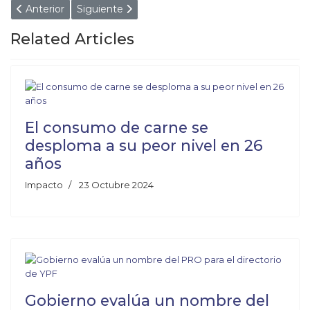
Artículo anterior: Charly García da la bienvenida a Milo J al "
Artículo siguiente: "Manos a la obra, ocio cero": S
Anterior
Siguiente
Related Articles
El consumo de carne se
desploma a su peor nivel en 26
años
Impacto
23 Octubre 2024
Gobierno evalúa un nombre del