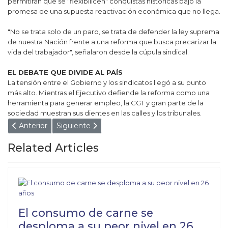
permitirán que se "flexibilicen" conquistas históricas bajo la
promesa de una supuesta reactivación económica que no llega.
"No se trata solo de un paro, se trata de defender la ley suprema
de nuestra Nación frente a una reforma que busca precarizar la
vida del trabajador", señalaron desde la cúpula sindical.
EL DEBATE QUE DIVIDE AL PAÍS
La tensión entre el Gobierno y los sindicatos llegó a su punto
más alto. Mientras el Ejecutivo defiende la reforma como una
herramienta para generar empleo, la CGT y gran parte de la
sociedad muestran sus dientes en las calles y los tribunales.
Artículo anterior: ¡NI ÉL LO PODÍA CREER! PIDIÓ LOCR
Artículo siguiente: NACE JOSÉ DE SAN MARTÍN
Anterior
Siguiente
Related Articles
El consumo de carne se
desploma a su peor nivel en 26