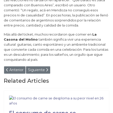
Las reacciones no tardaron en aparecer. “Qué barato es Salta
comparado con Buenos Aires”, escribió un usuario. Otro
comentó: “Un regalo, acá en Mendoza no conseguís esos
precios ni de casualidad”. En pocas horas, la publicación se llenó
de comentarios de argentinos sorprendidos por la relación
entre precio, cantidad y calidad de la comida.
Más allá del ticket, muchos recordaron que comer en
La
Casona del Molino
también significa vivir una experiencia
cultural: guitarras, canto espontáneo y un ambiente tradicional
que convierte cada comida en una celebración. Para los turistas
es un descubrimiento; para los salteños, un orgullo que sigue
conquistando al país.
Artículo anterior: ¡FRENÁNDOLE EL CARRO A CHINA! 
Artículo siguiente: ¡BATALLA JUDICIAL! L
Anterior
Siguiente
Related Articles