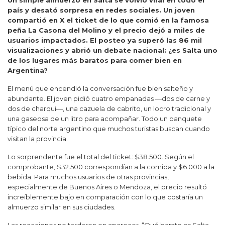
Un simple almuerzo en Salta se volvió viral en todo el
país y desató sorpresa en redes sociales. Un joven
compartió en X el ticket de lo que comió en la famosa
peña La Casona del Molino y el precio dejó a miles de
usuarios impactados. El posteo ya superó las 86 mil
visualizaciones y abrió un debate nacional: ¿es Salta uno
de los lugares más baratos para comer bien en
Argentina?
El menú que encendió la conversación fue bien salteño y
abundante. El joven pidió cuatro empanadas —dos de carne y
dos de charqui—, una cazuela de cabrito, un locro tradicional y
una gaseosa de un litro para acompañar. Todo un banquete
típico del norte argentino que muchos turistas buscan cuando
visitan la provincia.
Lo sorprendente fue el total del ticket: $38.500. Según el
comprobante, $32.500 correspondían a la comida y $6.000 a la
bebida. Para muchos usuarios de otras provincias,
especialmente de Buenos Aires o Mendoza, el precio resultó
increíblemente bajo en comparación con lo que costaría un
almuerzo similar en sus ciudades.