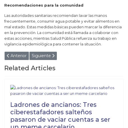
Recomendaciones para la comunidad
Las autoridades sanitarias recomiendan lavar las manos
frecuentemente, consumir agua potable y evitar alimentos en
mal estado. Estas medidas básicas pueden marcar la diferencia
en la prevención. La comunidad está llamada a colaborar con
estas acciones, mientras Salud Pública refuerza su trabajo en
vigilancia epidemiológica para contener la situación.
Artículo anterior: Horror en Salta: Rescataron en una mujer
Artículo siguiente: Es oficial la ley para la excl
Anterior
Siguiente
Related Articles
Ladrones de ancianos: Tres
ciberestafadores salteños
pasaron de vaciar cuentas a ser
un meme carcelario