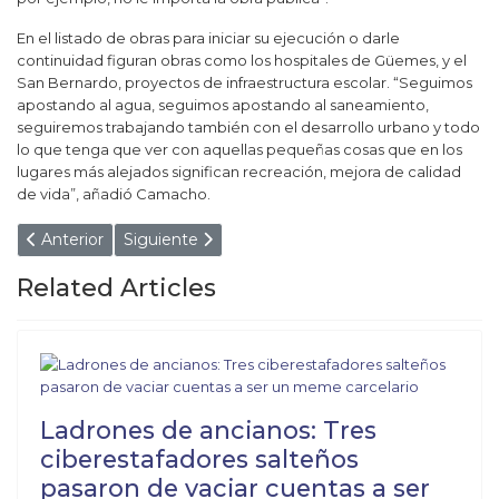
En el listado de obras para iniciar su ejecución o darle
continuidad figuran obras como los hospitales de Güemes, y el
San Bernardo, proyectos de infraestructura escolar. “Seguimos
apostando al agua, seguimos apostando al saneamiento,
seguiremos trabajando también con el desarrollo urbano y todo
lo que tenga que ver con aquellas pequeñas cosas que en los
lugares más alejados significan recreación, mejora de calidad
de vida”, añadió Camacho.
Artículo anterior: SALTA ENDURECE MEDIDAS: CONDU
Artículo siguiente: En diciembre se presentará el
Anterior
Siguiente
Related Articles
Ladrones de ancianos: Tres
ciberestafadores salteños
pasaron de vaciar cuentas a ser