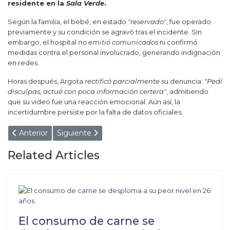
residente en la
Sala Verde
.
Según la familia, el bebé, en estado
"reservado"
, fue operado
previamente y su condición se agravó tras el incidente. Sin
embargo, el hospital
no emitió comunicados
ni confirmó
medidas contra el personal involucrado, generando indignación
en redes.
Horas después, Argota
rectificó parcialmente
su denuncia:
"Pedí
disculpas, actué con poca información certera"
, admitiendo
que su video fue una reacción emocional. Aún así, la
incertidumbre persiste por la falta de datos oficiales.
Artículo anterior: Lacoste sigue pagando a un ex Wachiturro
Artículo siguiente: Gendarmes manejaban ebrios 
Anterior
Siguiente
Related Articles
El consumo de carne se