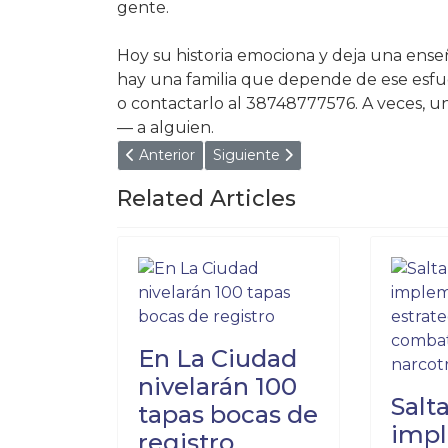
gente.
Hoy su historia emociona y deja una ens
hay una familia que depende de ese esf
o contactarlo al 38748777576. A veces, u
— a alguien.
Artículo anterior: UNIVERSIDADES SALE
Artículo siguiente: SI REEN
Anterior
Siguiente
Related Articles
En La Ciudad
nivelarán 100
Salt
tapas bocas de
imp
registro