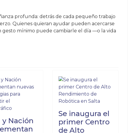
eñanza profunda: detrás de cada pequeño trabajo
uerzo. Quienes quieran ayudar pueden acercarse
n gesto mínimo puede cambiarle el día —o la vida
N A LA CALLE CONTRA EL GOBIERNO NACIONAL: CUÁNDO ES 
VIASTE EL VIDEO DE LA TRAGEDIA EN LA ROTONDA DE LIMA
Se inaugura el
a y Nación
primer Centro
lementan
de Alto