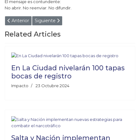
El mensaje es contundente:
No abrir. No reenviar. No difundir.
Artículo anterior: UN SALTEÑO NUNCA SE RINDE: BAJO
Artículo siguiente: JUNTARON EL DINERO E
Anterior
Siguiente
Related Articles
En La Ciudad nivelarán 100 tapas
bocas de registro
Impacto
23 Octubre 2024
Salta y Nación implementan