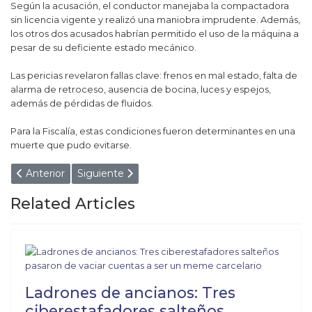
Según la acusación, el conductor manejaba la compactadora
sin licencia vigente y realizó una maniobra imprudente. Además,
los otros dos acusados habrían permitido el uso de la máquina a
pesar de su deficiente estado mecánico.
Las pericias revelaron fallas clave: frenos en mal estado, falta de
alarma de retroceso, ausencia de bocina, luces y espejos,
además de pérdidas de fluidos.
Para la Fiscalía, estas condiciones fueron determinantes en una
muerte que pudo evitarse.
Artículo anterior: EL CHAQUEÑO CRUZÓ A RIAL LUEG
Artículo siguiente: ¡DE LA DROGA A LAS 
Anterior
Siguiente
Related Articles
Ladrones de ancianos: Tres
ciberestafadores salteños