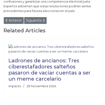
confusiones y garantizar una competencia electoral justa.
Expertos advierten que estas resoluciones podrían sentar
precedentes para futuras elecciones en el país.
Artículo anterior: ¿Pudo ser una tragedia? Liberaron al adol
Artículo siguiente: Juan Manuel Urtubey y otras 
Anterior
Siguiente
Related Articles
Ladrones de ancianos: Tres
ciberestafadores salteños
pasaron de vaciar cuentas a ser
un meme carcelario
impacto
29 Noviembre 2024