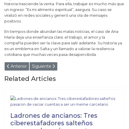
historia trasciende la venta. Para ella, trabajar es mucho más que
un ingreso: “Es mi alimento espiritual”, asegura. Su caso se
viralizó en redes sociales y generó una ola de mensajes
positivos.
En tiempos donde abundan las malas noticias, el caso de Ana
María deja una enseñanza clara: el trabajo, el amor y la
compañía pueden ser la clave para salir adelante. Su historia ya
es un emblema en Salta y un llamado a valorar la resiliencia
cotidiana que muchas veces pasa desapercibida.
Artículo anterior: EL PADRE DEL AÑO: MOSTRO LO QUE
Artículo siguiente: EN SALTA LOS “TRAPITO
Anterior
Siguiente
Related Articles
Ladrones de ancianos: Tres
ciberestafadores salteños