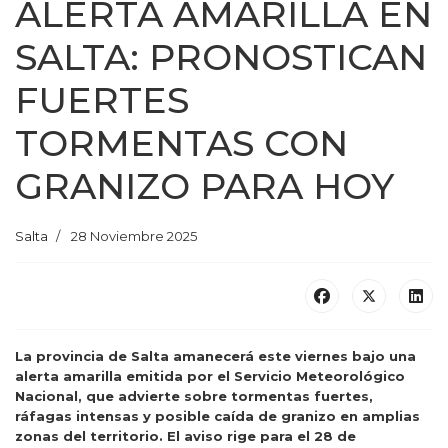
ALERTA AMARILLA EN
SALTA: PRONOSTICAN
FUERTES
TORMENTAS CON
GRANIZO PARA HOY
Salta
28 Noviembre 2025
La provincia de Salta amanecerá este viernes bajo una
alerta amarilla emitida por el Servicio Meteorológico
Nacional, que advierte sobre tormentas fuertes,
ráfagas intensas y posible caída de granizo en amplias
zonas del territorio. El aviso rige para el 28 de