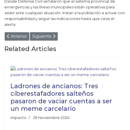
Desde Defensa Civil señalaron que el sistema provincial de
emergencias y las líneas municipales están operativas para
asistir ante cualquier situación. Instan a la población a actuar con
responsabilidad y seguir las indicaciones hasta que cese el
alerta.
Artículo anterior: Quieren que médicos que se reciban en la 
Artículo siguiente: DENUNCIA POR MALA P
Anterior
Siguiente
Related Articles
Ladrones de ancianos: Tres
ciberestafadores salteños
pasaron de vaciar cuentas a ser
un meme carcelario
impacto
29 Noviembre 2024