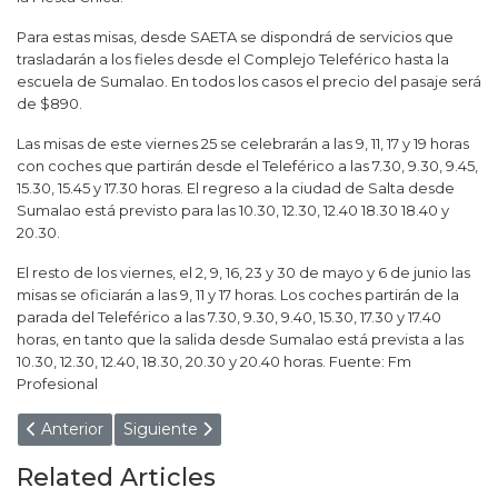
Para estas misas, desde SAETA se dispondrá de servicios que
trasladarán a los fieles desde el Complejo Teleférico hasta la
escuela de Sumalao. En todos los casos el precio del pasaje será
de $890.
Las misas de este viernes 25 se celebrarán a las 9, 11, 17 y 19 horas
con coches que partirán desde el Teleférico a las 7.30, 9.30, 9.45,
15.30, 15.45 y 17.30 horas. El regreso a la ciudad de Salta desde
Sumalao está previsto para las 10.30, 12.30, 12.40 18.30 18.40 y
20.30.
El resto de los viernes, el 2, 9, 16, 23 y 30 de mayo y 6 de junio las
misas se oficiarán a las 9, 11 y 17 horas. Los coches partirán de la
parada del Teleférico a las 7.30, 9.30, 9.40, 15.30, 17.30 y 17.40
horas, en tanto que la salida desde Sumalao está prevista a las
10.30, 12.30, 12.40, 18.30, 20.30 y 20.40 horas. Fuente: Fm
Profesional
Artículo anterior: El senador Leavy en contra del plan Güemes: 
Artículo siguiente: Alerta máxima: el Gobierno env
Anterior
Siguiente
Related Articles