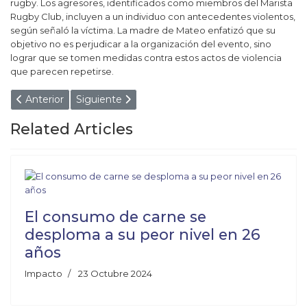
rugby. Los agresores, identificados como miembros del Marista
Rugby Club, incluyen a un individuo con antecedentes violentos,
según señaló la víctima. La madre de Mateo enfatizó que su
objetivo no es perjudicar a la organización del evento, sino
lograr que se tomen medidas contra estos actos de violencia
que parecen repetirse.
Artículo anterior: Encerraron al bebé en la camioneta para irse
Artículo siguiente: El imbécil de Kicillof tenía u
Anterior
Siguiente
Related Articles
El consumo de carne se
desploma a su peor nivel en 26
años
Impacto
23 Octubre 2024