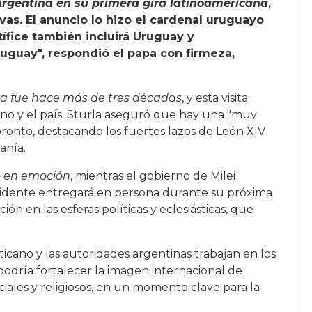
 Argentina en su primera gira latinoamericana
,
as. El anuncio lo hizo el cardenal uruguayo
tífice también incluirá Uruguay y
ruguay", respondió el papa con firmeza,
na fue hace más de tres décadas
, y esta visita
cano y el país. Sturla aseguró que hay una "muy
 pronto, destacando los fuertes lazos de León XIV
anía.
ó en emoción
, mientras el gobierno de Milei
esidente entregará en persona durante su próxima
ción en las esferas políticas y eclesiásticas, que
aticano y las autoridades argentinas trabajan en los
a podría fortalecer la imagen internacional de
iales y religiosos, en un momento clave para la