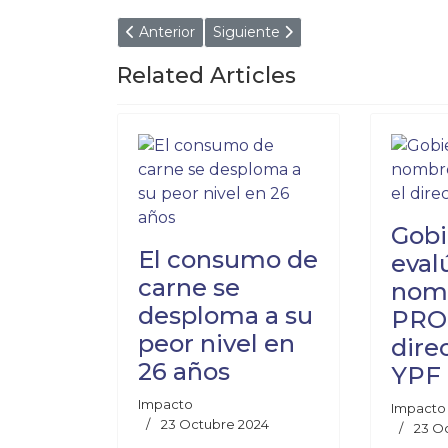
Artículo anterior: ¡Inversión con pasaporte! 
Artículo siguiente: ¡Escándalo! P
Anterior
Siguiente
Related Articles
Gobi
El consumo de
eval
carne se
nom
desploma a su
PRO 
peor nivel en
dire
26 años
YPF
Impacto
Impacto
23 Octubre 2024
23 O