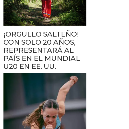
de US$500.000 en Argentina
 su propio templo
¡ORGULLO SALTEÑO!
CON SOLO 20 AÑOS,
REPRESENTARÁ AL
PAÍS EN EL MUNDIAL
U20 EN EE. UU.