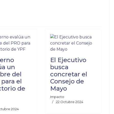
El Gobierno otorgará ciudadanía a extranjeros que inviertan más 
astores evangélicos se golpearon con objetos de hierro dentro de
erno
El Ejecutivo
úa un
busca
bre del
concretar el
para el
Consejo de
ctorio de
Mayo
Impacto
22 Octubre 2024
ctubre 2024