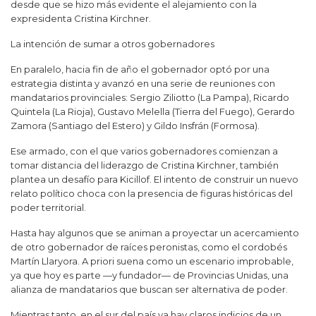
desde que se hizo más evidente el alejamiento con la
expresidenta Cristina Kirchner.
La intención de sumar a otros gobernadores
En paralelo, hacia fin de año el gobernador optó por una
estrategia distinta y avanzó en una serie de reuniones con
mandatarios provinciales: Sergio Ziliotto (La Pampa), Ricardo
Quintela (La Rioja), Gustavo Melella (Tierra del Fuego), Gerardo
Zamora (Santiago del Estero) y Gildo Insfrán (Formosa).
Ese armado, con el que varios gobernadores comienzan a
tomar distancia del liderazgo de Cristina Kirchner, también
plantea un desafío para Kicillof. El intento de construir un nuevo
relato político choca con la presencia de figuras históricas del
poder territorial.
Hasta hay algunos que se animan a proyectar un acercamiento
de otro gobernador de raíces peronistas, como el cordobés
Martín Llaryora. A priori suena como un escenario improbable,
ya que hoy es parte —y fundador— de Provincias Unidas, una
alianza de mandatarios que buscan ser alternativa de poder.
Mientras tanto, en el sur del país ya hay claros indicios de un