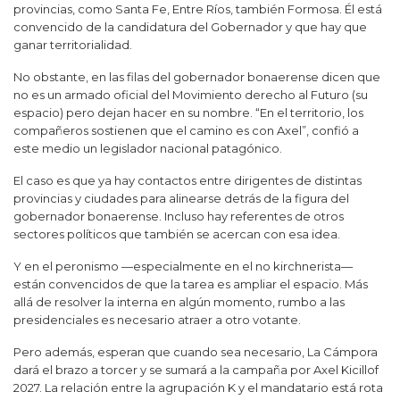
provincias, como Santa Fe, Entre Ríos, también Formosa. Él está
convencido de la candidatura del Gobernador y que hay que
ganar territorialidad.
No obstante, en las filas del gobernador bonaerense dicen que
no es un armado oficial del Movimiento derecho al Futuro (su
espacio) pero dejan hacer en su nombre. “En el territorio, los
compañeros sostienen que el camino es con Axel”, confió a
este medio un legislador nacional patagónico.
El caso es que ya hay contactos entre dirigentes de distintas
provincias y ciudades para alinearse detrás de la figura del
gobernador bonaerense. Incluso hay referentes de otros
sectores políticos que también se acercan con esa idea.
Y en el peronismo —especialmente en el no kirchnerista—
están convencidos de que la tarea es ampliar el espacio. Más
allá de resolver la interna en algún momento, rumbo a las
presidenciales es necesario atraer a otro votante.
Pero además, esperan que cuando sea necesario, La Cámpora
dará el brazo a torcer y se sumará a la campaña por Axel Kicillof
2027. La relación entre la agrupación K y el mandatario está rota