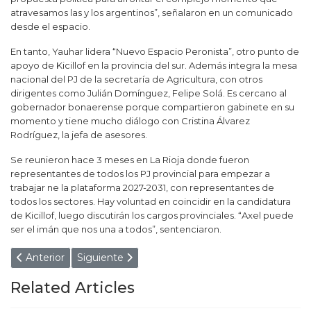
atravesamos las y los argentinos”, señalaron en un comunicado
desde el espacio.
En tanto, Yauhar lidera “Nuevo Espacio Peronista”, otro punto de
apoyo de Kicillof en la provincia del sur. Además integra la mesa
nacional del PJ de la secretaría de Agricultura, con otros
dirigentes como Julián Domínguez, Felipe Solá. Es cercano al
gobernador bonaerense porque compartieron gabinete en su
momento y tiene mucho diálogo con Cristina Álvarez
Rodríguez, la jefa de asesores.
Se reunieron hace 3 meses en La Rioja donde fueron
representantes de todos los PJ provincial para empezar a
trabajar ne la plataforma 2027-2031, con representantes de
todos los sectores. Hay voluntad en coincidir en la candidatura
de Kicillof, luego discutirán los cargos provinciales. “Axel puede
ser el imán que nos una a todos”, sentenciaron.
Artículo anterior: LA YAGUARETÉ JANAÍNA APARECIÓ 
Artículo siguiente: "ROBATE EL CIELO": L
Anterior
Siguiente
Related Articles