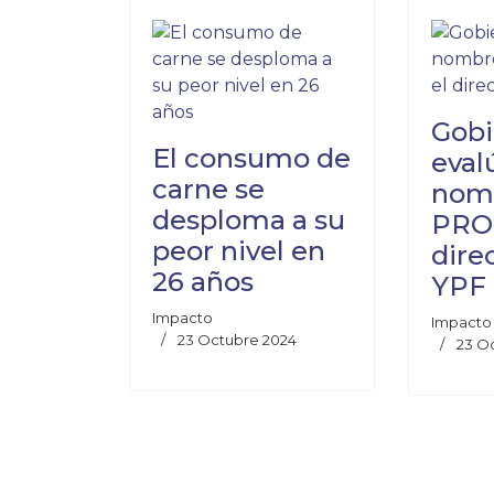
Gobi
El consumo de
eval
carne se
nom
desploma a su
PRO 
peor nivel en
dire
26 años
YPF
Impacto
Impacto
23 Octubre 2024
23 O