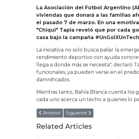
La Asociación del Fútbol Argentino (A
viviendas que donará a las familias a
el pasado 7 de marzo. En una emotiva 
"Chiqui" Tapia reveló que por cada go
casa bajo la campaña #UnGolXUnTecho
La iniciativa no solo busca paliar la emerg
rendimiento deportivo con ayuda concret
llega a donde más se necesita", declaró Ta
funcionales, ya pueden verse en el predi
damnificados.
Mientras tanto, Bahía Blanca cuenta los g
cada uno acerca un techo a quienes lo p
Artículo anterior: "Lo vamos a matar al hijo d
Artículo siguiente: La casta cat
Anterior
Siguiente
Related Articles