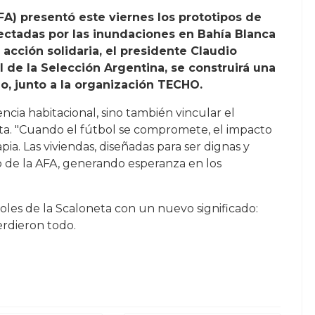
FA) presentó este viernes los prototipos de
fectadas por las inundaciones en Bahía Blanca
acción solidaria, el presidente Claudio
l de la Selección Argentina, se construirá una
, junto a la organización TECHO.
encia habitacional, sino también vincular el
a. "Cuando el fútbol se compromete, el impacto
pia. Las viviendas, diseñadas para ser dignas y
o de la AFA, generando esperanza en los
oles de la Scaloneta con un nuevo significado:
erdieron todo.
e puta": Detuvieron a un manifestante por amenazar a Milei ante 
amarqueña: Intendenta "enferma" fue descubierta vacacionando e