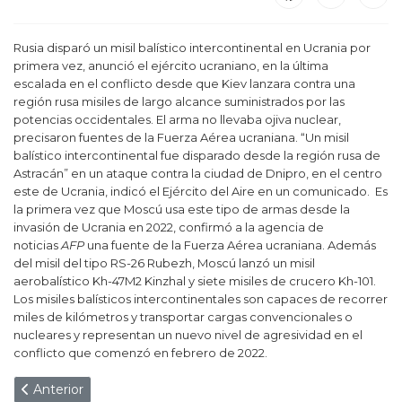
Rusia disparó un misil balístico intercontinental en Ucrania por
primera vez, anunció el ejército ucraniano, en la última
escalada en el conflicto desde que Kiev lanzara contra una
región rusa misiles de largo alcance suministrados por las
potencias occidentales. El arma no llevaba ojiva nuclear,
precisaron fuentes de la Fuerza Aérea ucraniana. “Un misil
balístico intercontinental fue disparado desde la región rusa de
Astracán” en un ataque contra la ciudad de Dnipro, en el centro
este de Ucrania, indicó el Ejército del Aire en un comunicado. Es
la primera vez que Moscú usa este tipo de armas desde la
invasión de Ucrania en 2022, confirmó a la agencia de
noticias
AFP
una fuente de la Fuerza Aérea ucraniana. Además
del misil del tipo RS-26 Rubezh, Moscú lanzó un misil
aerobalístico Kh-47M2 Kinzhal y siete misiles de crucero Kh-101.
Los misiles balísticos intercontinentales son capaces de recorrer
miles de kilómetros y transportar cargas convencionales o
nucleares y representan un nuevo nivel de agresividad en el
conflicto que comenzó en febrero de 2022.
Artículo anterior: Trump firma polémico decreto que prohíbe
Anterior