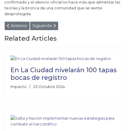
confirmado y el silencio oficial no hace más que alimentar las
teorías y la bronca de una comunidad que se siente
desprotegida.
Artículo anterior: CONFLICTO ENTRE ALUMNAS GENER
Artículo siguiente: ¡NI EL AMOR LOS SAL
Anterior
Siguiente
Related Articles
En La Ciudad nivelarán 100 tapas
bocas de registro
Impacto
23 Octubre 2024