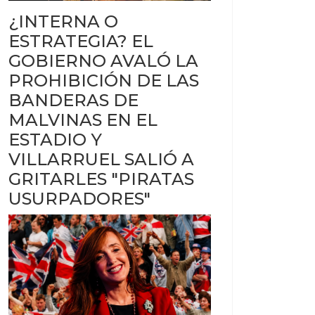
¿INTERNA O
ESTRATEGIA? EL
GOBIERNO AVALÓ LA
PROHIBICIÓN DE LAS
ACCEDER A DESCUENTOS DE HASTA EL 100% EN LUZ"
E Y LIBERACIÓN DE UN CÓNDOR ANDINO
BANDERAS DE
MALVINAS EN EL
ESTADIO Y
VILLARRUEL SALIÓ A
GRITARLES "PIRATAS
USURPADORES"