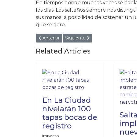
En tiempos donde muchas veces se habla d
los días. Los salteños siempre nos disting
sus manos la posibilidad de sostener un 
que se abre.
Artículo anterior: "SI LOS INGRESOS D
Artículo siguiente: EL REY D
Anterior
Siguiente
Related Articles
En La Ciudad
nivelarán 100
Salt
tapas bocas de
imp
registro
nuev
Impacto