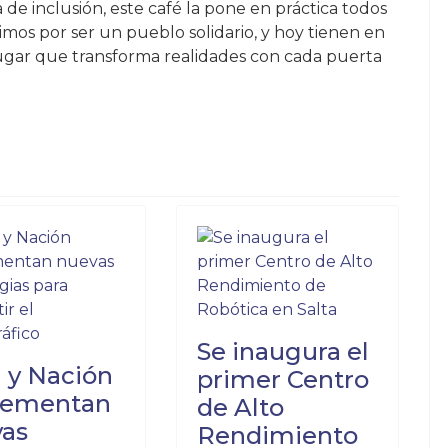
e inclusión, este café la pone en práctica todos
uimos por ser un pueblo solidario, y hoy tienen en
lugar que transforma realidades con cada puerta
E TU HOGAR SON MENORES A DOS SALARIOS MINIMOS, PODES 
E LA PUNA SALTEÑA VUELVE A LOS CIELOS: EXITOSO RESCAT
Se inaugura el
a y Nación
primer Centro
lementan
de Alto
as
Rendimiento