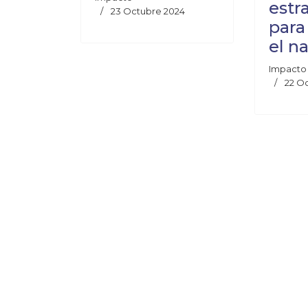
estr
23 Octubre 2024
para
el n
Impacto
22 O