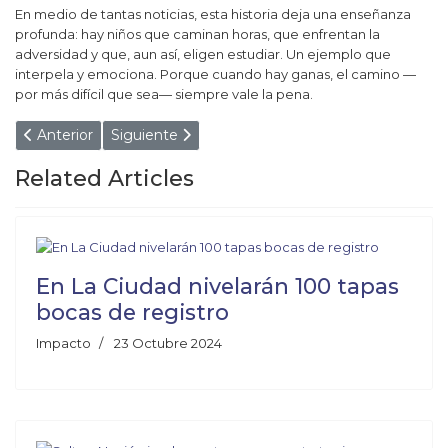
En medio de tantas noticias, esta historia deja una enseñanza
profunda: hay niños que caminan horas, que enfrentan la
adversidad y que, aun así, eligen estudiar. Un ejemplo que
interpela y emociona. Porque cuando hay ganas, el camino —
por más difícil que sea— siempre vale la pena.
Artículo anterior: ¡TODOS POR UN HÉROE DE NUESTR
Artículo siguiente: ¡HISTÓRICO ORGULLO
Anterior
Siguiente
Related Articles
En La Ciudad nivelarán 100 tapas
bocas de registro
Impacto
23 Octubre 2024