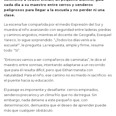
cada día a su maestro entre cerros y senderos
peligrosos para llegar a la escuela y no perder ni una
clase.
La escena fue compartida por el medio Expresión del Sur y
muestra al niño avanzando con seguridad entre laderas, piedras
y caminos angostos, mientras el docente de Geografía, Exequiel
Yareco, lo sigue sorprendido. “¿Todos los días venís a la
escuela?”, le pregunta. La respuesta, simple y firme, resume
todo: “Sí”.
“Entonces vamos a ser compañeros de caminatas”, le dice el
maestro entre sonrisas, intentando adaptarse a un recorrido
que para él resulta difícil, pero que Eithan transita con
naturalidad. Para el niño, ese camino no es miedo ni sacrificio: es
el puente hacia su educación.
El paisaje es imponente y desafiante: cerros empinados,
senderos precarios y un clima frío que no da tregua. Sin
embargo, nada detiene a este pequeño que, con
determinación, demuestra que el deseo de aprender puede
más que cualquier obstáculo.