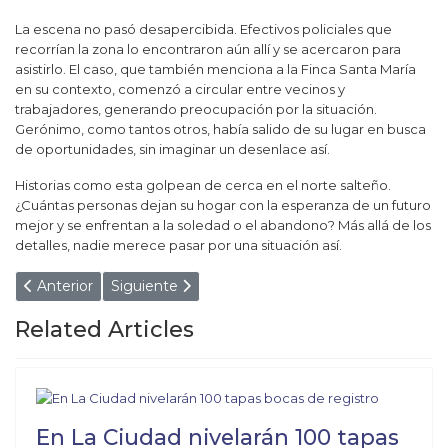
La escena no pasó desapercibida. Efectivos policiales que
recorrían la zona lo encontraron aún allí y se acercaron para
asistirlo. El caso, que también menciona a la Finca Santa María
en su contexto, comenzó a circular entre vecinos y
trabajadores, generando preocupación por la situación.
Gerónimo, como tantos otros, había salido de su lugar en busca
de oportunidades, sin imaginar un desenlace así.
Historias como esta golpean de cerca en el norte salteño.
¿Cuántas personas dejan su hogar con la esperanza de un futuro
mejor y se enfrentan a la soledad o el abandono? Más allá de los
detalles, nadie merece pasar por una situación así.
Artículo anterior: EUGENIA ROLON, LA LIBERTARIA Q
Artículo siguiente: SALTEÑO VENDE DESAY
Anterior
Siguiente
Related Articles
En La Ciudad nivelarán 100 tapas