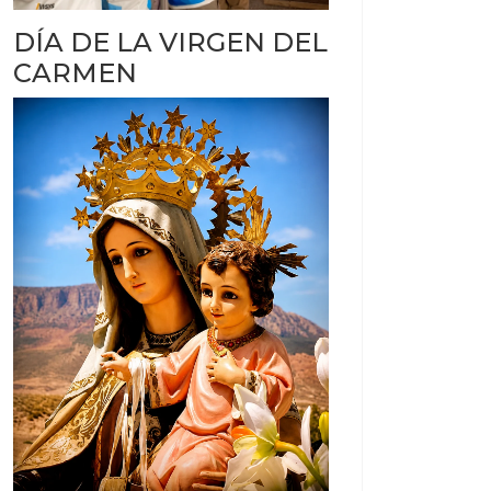
acusados de extorsión
 Aguas Blancas
DÍA DE LA VIRGEN DEL
CARMEN