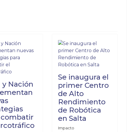
para cobrar una coima”: Dos inspectores de tránsito irán a juicio 
gnado: “Los argentinos invaden nuestro territorio” refiriéndose a
Se inaugura el
a y Nación
primer Centro
lementan
de Alto
as
Rendimiento
ategias
de Robótica
 combatir
en Salta
arcotráfico
Impacto