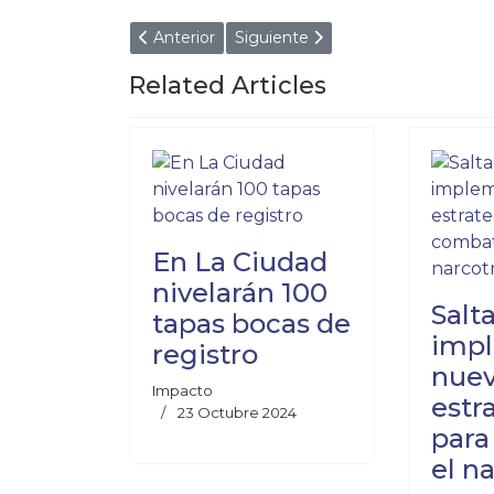
Artículo anterior: “La llevaron hasta un cajero 
Artículo siguiente: Boliviano indi
Anterior
Siguiente
Related Articles
En La Ciudad
nivelarán 100
Salt
tapas bocas de
imp
registro
nuev
Impacto
estr
23 Octubre 2024
para
el n