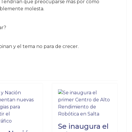
lo. Tendrían que preocuparse más por cómo
isiblemente molesta.
ar?
pinan y el tema no para de crecer.
SE APAGÓ LA VOZ DE CÉSAR “ÑATO” ALCOBA, ALMA DE LOS S
 ROLON, LA LIBERTARIA QUE CHOCÓ BORRACHA, AHORA DA C
Se inaugura el