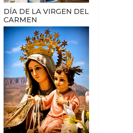
DÍA DE LA VIRGEN DEL
CARMEN
AUZALES
LASES CON EMILIA OROZCO EN SALTA