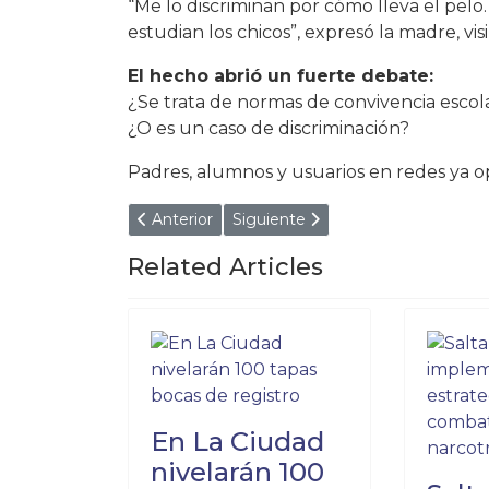
“Me lo discriminan por cómo lleva el pe
estudian los chicos”, expresó la madre, v
El hecho abrió un fuerte debate:
¿Se trata de normas de convivencia escol
¿O es un caso de discriminación?
Padres, alumnos y usuarios en redes ya o
Artículo anterior: DESGARRADOR ADIÓS: 
Artículo siguiente: EUGENIA
Anterior
Siguiente
Related Articles
En La Ciudad
nivelarán 100