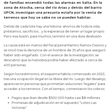
de familias encendió todas las alarmas en Salta. En la
zona de Atocha, cerca del río Arias y detrás del barrio
UPCN, investigan una presunta estafa por la venta de
terrenos que hoy se sabe no se pueden habitar.
Detrás de cada lote hay una historia: ahorros de toda la vida,
préstamos, sacrificios… y la esperanza de tener un lugar propio.
Pero esa ilusión, para muchos, terminó en una dura desilusión.
La causa está en manos del fiscal penal
Ramiro Ramos Ossorio
y
se inició tras la denuncia de un hombre de 35 años que aseguró
haber sido engañado. Con el avance de la investigación, se
descubrió que la maniobra podría haber afectado a cerca de
400 personas.
Según los testimonios, el esquema habría comenzado en 2023,
tras una ocupación ilegal en la ribera del río. Luego del desalojo,
aparecieron personas que prometían soluciones “legales” para
acceder a los terrenos. Con el tiempo, comenzaron los cobros:
Pagos que iban desde $500.000 hasta casi $8 millones
Promesas de adjudicación en el supuesto “Loteo Las
Victorias”