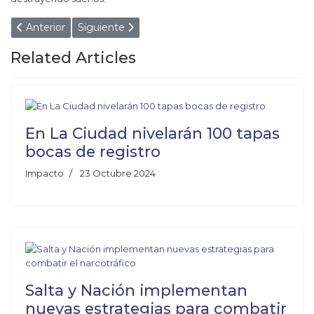
Artículo anterior: JUNTARON EL DINERO EN 20 DÍAS Y
Artículo siguiente: VIOLENCIA SIN CONTR
Anterior
Siguiente
Related Articles
En La Ciudad nivelarán 100 tapas
bocas de registro
Impacto
23 Octubre 2024
Salta y Nación implementan
nuevas estrategias para combatir