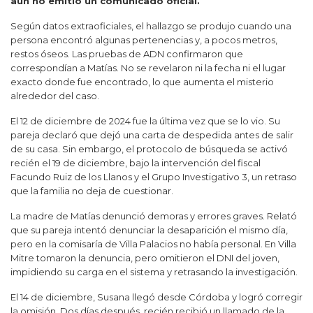
aún no emitió un comunicado oficial.
Según datos extraoficiales, el hallazgo se produjo cuando una
persona encontró algunas pertenencias y, a pocos metros,
restos óseos. Las pruebas de ADN confirmaron que
correspondían a Matías. No se revelaron ni la fecha ni el lugar
exacto donde fue encontrado, lo que aumenta el misterio
alrededor del caso.
El 12 de diciembre de 2024 fue la última vez que se lo vio. Su
pareja declaró que dejó una carta de despedida antes de salir
de su casa. Sin embargo, el protocolo de búsqueda se activó
recién el 19 de diciembre, bajo la intervención del fiscal
Facundo Ruiz de los Llanos y el Grupo Investigativo 3, un retraso
que la familia no deja de cuestionar.
La madre de Matías denunció demoras y errores graves. Relató
que su pareja intentó denunciar la desaparición el mismo día,
pero en la comisaría de Villa Palacios no había personal. En Villa
Mitre tomaron la denuncia, pero omitieron el DNI del joven,
impidiendo su carga en el sistema y retrasando la investigación.
El 14 de diciembre, Susana llegó desde Córdoba y logró corregir
la omisión. Dos días después, recién recibió un llamado de la