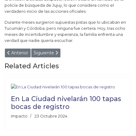
policía de búsqueda de Jujuy, lo que considera como el
verdadero inicio de las acciones oficiales.
Durante meses surgieron supuestas pistas que lo ubicaban en
Tucumán y Córdoba, pero ninguna fue certera. Hoy, tras ocho
meses de incertidumbre y esperanza, la familia enfrenta una
verdad que nadie quería escuchar.
Artículo anterior: Proyecto Lindero en Salta: Buscaban cobr
Artículo siguiente: Terror en Salta: Por un "col
Anterior
Siguiente
Related Articles
En La Ciudad nivelarán 100 tapas
bocas de registro
Impacto
23 Octubre 2024