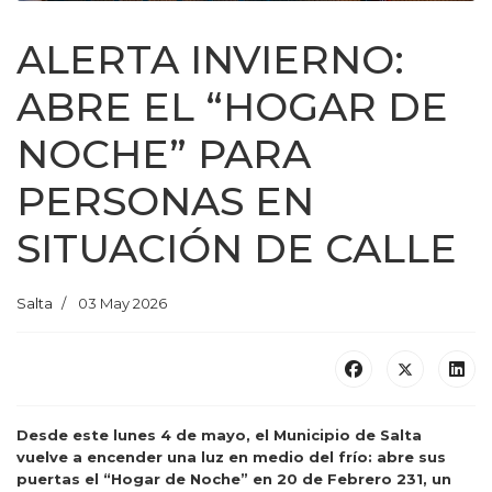
ALERTA INVIERNO:
ABRE EL “HOGAR DE
NOCHE” PARA
PERSONAS EN
SITUACIÓN DE CALLE
Salta
03 May 2026
Desde este lunes 4 de mayo, el Municipio de Salta
vuelve a encender una luz en medio del frío: abre sus
puertas el “Hogar de Noche” en 20 de Febrero 231, un