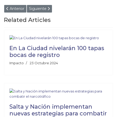
Artículo anterior: HÉROES SIN CAPA: POLICÍAS SALVA
Artículo siguiente: QUÉ HACÍA LERITA ANT
Anterior
Siguiente
Related Articles
En La Ciudad nivelarán 100 tapas
bocas de registro
Impacto
23 Octubre 2024
Salta y Nación implementan
nuevas estrategias para combatir