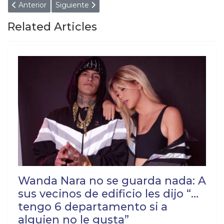
Artículo anterior: Veterinarios advierten: Los perros deben dor
Artículo siguiente: “Usaron a los abuelos para mi
Anterior
Siguiente
Related Articles
Wanda Nara no se guarda nada: A
sus vecinos de edificio les dijo “…
tengo 6 departamento si a
alguien no le gusta”