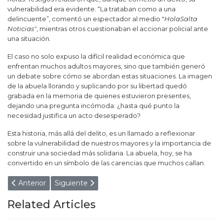
vulnerabilidad era evidente. “La trataban como a una
delincuente”, comentó un espectador al medio "
HolaSalta
Noticias"
, mientras otros cuestionaban el accionar policial ante
una situación.
El caso no solo expuso la difícil realidad económica que
enfrentan muchos adultos mayores, sino que también generó
un debate sobre cómo se abordan estas situaciones. La imagen
de la abuela llorando y suplicando por su libertad quedó
grabada en la memoria de quienes estuvieron presentes,
dejando una pregunta incómoda: ¿hasta qué punto la
necesidad justifica un acto desesperado?
Esta historia, más allá del delito, es un llamado a reflexionar
sobre la vulnerabilidad de nuestros mayores y la importancia de
construir una sociedad más solidaria. La abuela, hoy, se ha
convertido en un símbolo de las carencias que muchos callan.
Artículo anterior: La hinchada del Cuervo fue la única que se s
Artículo siguiente: Buscan desesperadamente a 
Anterior
Siguiente
Related Articles