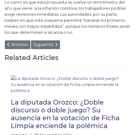
Lo cierto es que esta propuesta se vuelve un termómetro del
año que viene: si la inflación continúa, los trabajadores podrían
exigir revisiones inmediatas. Las autoridades, por su parte,
insisten en que este esquema permitirá “transitar los primeros
meses con mayor estabilidad”, aunque los números finales serán
los que determinen si alcanza o no.
Artículo anterior: ¡CRUELDAD! ROBARON A UN SALTEÑ
Artículo siguiente: EN ABRIL SERÁ EL JUIC
Anterior
Siguiente
Related Articles
La diputada Orozco: ¿Doble
discurso o doble juego? Su
ausencia en la votación de Ficha
Limpia enciende la polémica