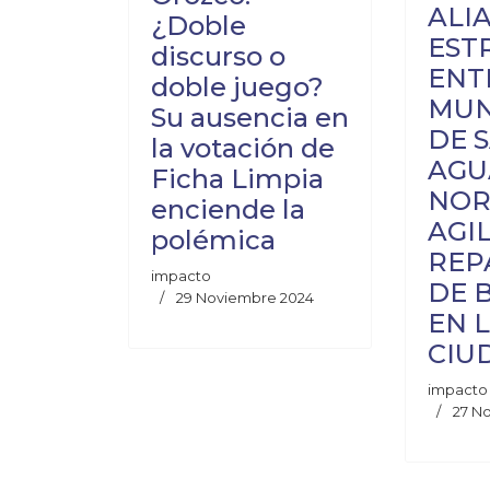
ALI
¿Doble
EST
discurso o
ENT
doble juego?
MUN
Su ausencia en
DE 
la votación de
AGU
Ficha Limpia
NOR
enciende la
AGI
polémica
REP
impacto
DE 
29 Noviembre 2024
EN 
CIU
impacto
27 N