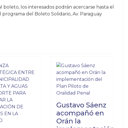
l boleto, los interesados podrán acercarse hasta el
el programa del Boleto Solidario, Av. Paraguay
 DIOS, A CUALQUIER SANTO LE REZA: ELIGIERON A LA EMP
ANTE BOCHORNO EN CHILE: AL BOXEADOR SALTEÑO RELÁMPA
Gustavo Sáenz
acompañó en
Orán la