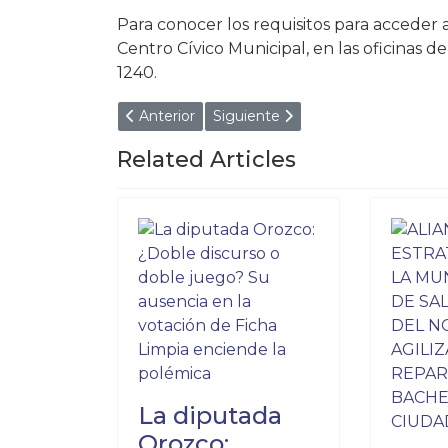
Para conocer los requisitos para acceder a
Centro Cívico Municipal, en las oficinas d
1240.
Artículo anterior: EL QUE NO CONOCE A
Artículo siguiente: IMPACT
Anterior
Siguiente
Related Articles
La diputada
Orozco: