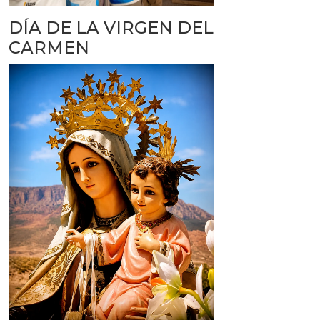
DÍA DE LA VIRGEN DEL
CARMEN
ANADA TUCUMANA COMO LA MEJOR
GO NAHUEL TORRES LE “ROBARON” EL TÍTULO MUNDIAL