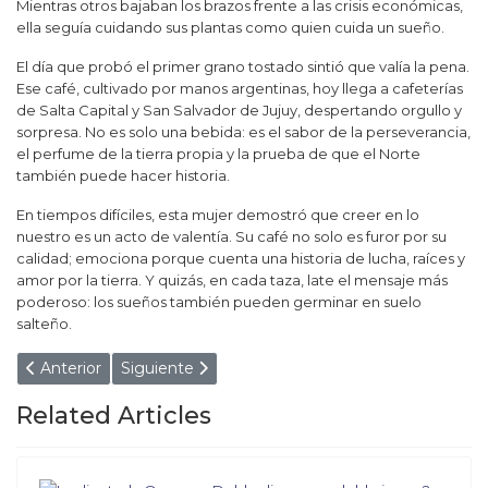
Mientras otros bajaban los brazos frente a las crisis económicas,
ella seguía cuidando sus plantas como quien cuida un sueño.
El día que probó el primer grano tostado sintió que valía la pena.
Ese café, cultivado por manos argentinas, hoy llega a cafeterías
de Salta Capital y San Salvador de Jujuy, despertando orgullo y
sorpresa. No es solo una bebida: es el sabor de la perseverancia,
el perfume de la tierra propia y la prueba de que el Norte
también puede hacer historia.
En tiempos difíciles, esta mujer demostró que creer en lo
nuestro es un acto de valentía. Su café no solo es furor por su
calidad; emociona porque cuenta una historia de lucha, raíces y
amor por la tierra. Y quizás, en cada taza, late el mensaje más
poderoso: los sueños también pueden germinar en suelo
salteño.
Artículo anterior: ¡CAYÓ AGAZAPADO EN UNA CUEVA!
Artículo siguiente: ¡GUERRA TOTAL EN EL P
Anterior
Siguiente
Related Articles