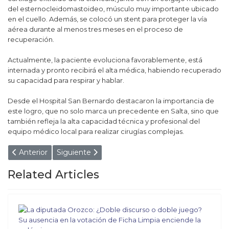
del esternocleidomastoideo, músculo muy importante ubicado
en el cuello. Además, se colocó un stent para proteger la vía
aérea durante al menos tres meses en el proceso de
recuperación.
Actualmente, la paciente evoluciona favorablemente, está
internada y pronto recibirá el alta médica, habiendo recuperado
su capacidad para respirar y hablar.
Desde el Hospital San Bernardo destacaron la importancia de
este logro, que no solo marca un precedente en Salta, sino que
también refleja la alta capacidad técnica y profesional del
equipo médico local para realizar cirugías complejas.
Artículo anterior: MILEI DEFENDIÓ SU POSTEO SOBRE
Artículo siguiente: Murió una puestera en el Cof
Anterior
Siguiente
Related Articles