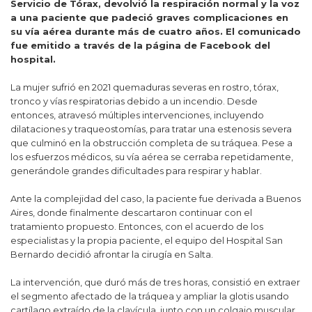
Servicio de Tórax, devolvió la respiración normal y la voz
a una paciente que padeció graves complicaciones en
su vía aérea durante más de cuatro años. El comunicado
fue emitido a través de la página de Facebook del
hospital.
La mujer sufrió en 2021 quemaduras severas en rostro, tórax,
tronco y vías respiratorias debido a un incendio. Desde
entonces, atravesó múltiples intervenciones, incluyendo
dilataciones y traqueostomías, para tratar una estenosis severa
que culminó en la obstrucción completa de su tráquea. Pese a
los esfuerzos médicos, su vía aérea se cerraba repetidamente,
generándole grandes dificultades para respirar y hablar.
Ante la complejidad del caso, la paciente fue derivada a Buenos
Aires, donde finalmente descartaron continuar con el
tratamiento propuesto. Entonces, con el acuerdo de los
especialistas y la propia paciente, el equipo del Hospital San
Bernardo decidió afrontar la cirugía en Salta.
La intervención, que duró más de tres horas, consistió en extraer
el segmento afectado de la tráquea y ampliar la glotis usando
cartílago extraído de la clavícula, junto con un colgajo muscular