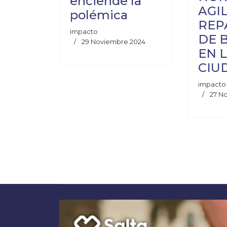
enciende la
AGI
polémica
REP
impacto
DE 
29 Noviembre 2024
EN 
CIU
impacto
27 N