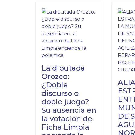
La diputada
Orozco:
ALI
¿Doble
EST
discurso o
ENT
doble juego?
MUN
Su ausencia en
DE 
la votación de
AGU
Ficha Limpia
NOR