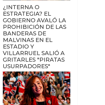
¿INTERNA O
ESTRATEGIA? EL
GOBIERNO AVALÓ LA
PROHIBICIÓN DE LAS
BANDERAS DE
MALVINAS EN EL
ESTADIO Y
VILLARRUEL SALIÓ A
GRITARLES "PIRATAS
USURPADORES"
MAR ARGENTINO
AR LA SILLA DE RUEDAS QUE NECESITABA