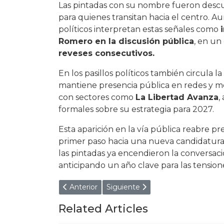
Las pintadas con su nombre fueron descub
para quienes transitan hacia el centro. A
políticos interpretan estas señales como
Romero en la discusión pública
, en un
reveses consecutivos.
En los pasillos políticos también circula
mantiene presencia pública en redes y me
con sectores como
La Libertad Avanza
,
formales sobre su estrategia para 2027.
Esta aparición en la vía pública reabre pr
primer paso hacia una nueva candidatura 
las pintadas ya encendieron la conversación
anticipando un año clave para las tensione
Artículo anterior: FUROR POR OTRO STR
Artículo siguiente: ¡CRUELD
Anterior
Siguiente
Related Articles