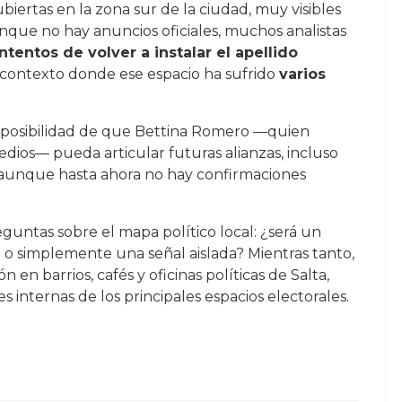
iertas en la zona sur de la ciudad, muy visibles
unque no hay anuncios oficiales, muchos analistas
intentos de volver a instalar el apellido
 contexto donde ese espacio ha sufrido
varios
 la posibilidad de que Bettina Romero —quien
dios— pueda articular futuras alianzas, incluso
 aunque hasta ahora no hay confirmaciones
eguntas sobre el mapa político local: ¿será un
o simplemente una señal aislada? Mientras tanto,
 en barrios, cafés y oficinas políticas de Salta,
s internas de los principales espacios electorales.
EAMING DEL CONICET: NUEVAS ESPECIES EN EL FONDO DEL 
AD! ROBARON A UN SALTEÑO EL DINERO EXACTO PARA COMPR