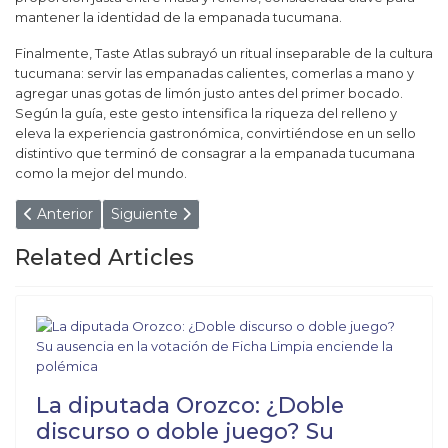
mantener la identidad de la empanada tucumana.
Finalmente, Taste Atlas subrayó un ritual inseparable de la cultura
tucumana: servir las empanadas calientes, comerlas a mano y
agregar unas gotas de limón justo antes del primer bocado.
Según la guía, este gesto intensifica la riqueza del relleno y
eleva la experiencia gastronómica, convirtiéndose en un sello
distintivo que terminó de consagrar a la empanada tucumana
como la mejor del mundo.
Artículo anterior: ¡ANTES QUE DESPERDICIAR, PREFI
Artículo siguiente: PACIENTES ONCOLÓGI
Anterior
Siguiente
Related Articles
La diputada Orozco: ¿Doble
discurso o doble juego? Su