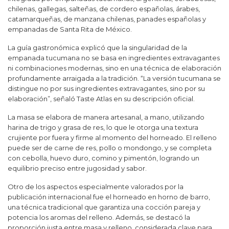
chilenas, gallegas, salteñas, de cordero españolas, árabes,
catamarqueñas, de manzana chilenas, panades españolas y
empanadas de Santa Rita de México.
La guía gastronómica explicó que la singularidad de la
empanada tucumana no se basa en ingredientes extravagantes
ni combinaciones modernas, sino en una técnica de elaboración
profundamente arraigada a la tradición. “La versión tucumana se
distingue no por sus ingredientes extravagantes, sino por su
elaboración”, señaló Taste Atlas en su descripción oficial.
La masa se elabora de manera artesanal, a mano, utilizando
harina de trigo y grasa de res, lo que le otorga una textura
crujiente por fuera y firme al momento del horneado. El relleno
puede ser de carne de res, pollo o mondongo, y se completa
con cebolla, huevo duro, comino y pimentón, logrando un
equilibrio preciso entre jugosidad y sabor.
Otro de los aspectos especialmente valorados por la
publicación internacional fue el horneado en horno de barro,
una técnica tradicional que garantiza una cocción pareja y
potencia los aromas del relleno. Además, se destacó la
proporción justa entre masa y relleno, considerada clave para