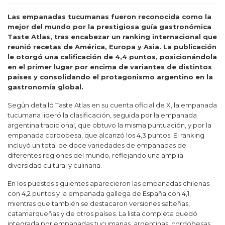
Las empanadas tucumanas fueron reconocida como la
mejor del mundo por la prestigiosa guía gastronómica
Taste Atlas, tras encabezar un ranking internacional que
reunió recetas de América, Europa y Asia. La publicación
le otorgó una calificación de 4,4 puntos, posicionándola
en el primer lugar por encima de variantes de distintos
países y consolidando el protagonismo argentino en la
gastronomía global.
Según detalló Taste Atlas en su cuenta oficial de X, la empanada
tucumana lideró la clasificación, seguida por la empanada
argentina tradicional, que obtuvo la misma puntuación, y por la
empanada cordobesa, que alcanzó los 4,3 puntos. El ranking
incluyó un total de doce variedades de empanadas de
diferentes regiones del mundo, reflejando una amplia
diversidad cultural y culinaria.
En los puestos siguientes aparecieron las empanadas chilenas
con 4,2 puntos y la empanada gallega de España con 4,1,
mientras que también se destacaron versiones salteñas,
catamarqueñas y de otros países. La lista completa quedó
integrada por empanadas tucumanas, argentinas, cordobesas,