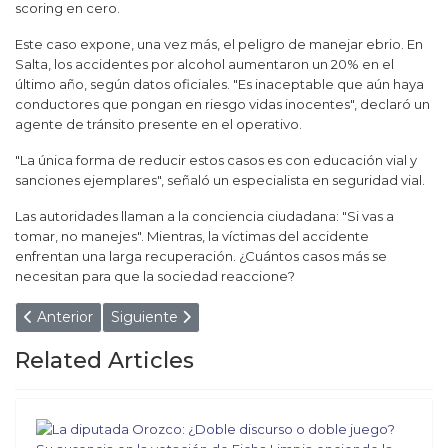
scoring en cero.
Este caso expone, una vez más, el peligro de manejar ebrio. En
Salta, los accidentes por alcohol aumentaron un 20% en el
último año, según datos oficiales. "Es inaceptable que aún haya
conductores que pongan en riesgo vidas inocentes", declaró un
agente de tránsito presente en el operativo.
"La única forma de reducir estos casos es con educación vial y
sanciones ejemplares", señaló un especialista en seguridad vial.
Las autoridades llaman a la conciencia ciudadana: "Si vas a
tomar, no manejes". Mientras, la víctimas del accidente
enfrentan una larga recuperación. ¿Cuántos casos más se
necesitan para que la sociedad reaccione?
Artículo anterior: Como si nada: Vendían droga en un colecti
Artículo siguiente: Veteranos de Malvinas acusan 
Anterior
Siguiente
Related Articles