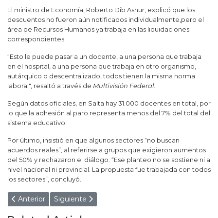
El ministro de Economía, Roberto Dib Ashur, explicó que los
descuentos no fueron aún notificados individualmente,pero el
área de Recursos Humanos ya trabaja en las liquidaciones
correspondientes.
“Esto le puede pasar a un docente, a una persona que trabaja
en el hospital, a una persona que trabaja en otro organismo,
autárquico o descentralizado, todos tienen la misma norma
laboral", resaltó a través de
Multivisión Federal.
Según datos oficiales, en Salta hay 31.000 docentes en total, por
lo que la adhesión al paro representa menos del 7% del total del
sistema educativo.
Por último, insistió en que algunos sectores “no buscan
acuerdos reales”, al referirse a grupos que exigieron aumentos
del 50% y rechazaron el diálogo. “Ese planteo no se sostiene ni a
nivel nacional ni provincial. La propuesta fue trabajada con todos
los sectores”, concluyó.
Artículo anterior: Floja defensa: El libertario Pablo López ni
Artículo siguiente: “Paritarias parte 2”: Acorda
Anterior
Siguiente