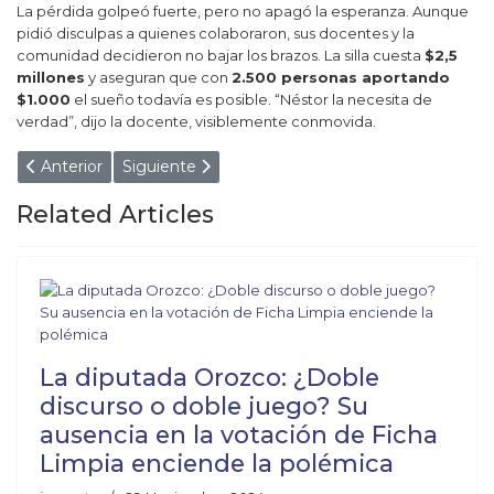
La pérdida golpeó fuerte, pero no apagó la esperanza. Aunque
pidió disculpas a quienes colaboraron, sus docentes y la
comunidad decidieron no bajar los brazos. La silla cuesta
$2,5
millones
y aseguran que con
2.500 personas aportando
$1.000
el sueño todavía es posible. “Néstor la necesita de
verdad”, dijo la docente, visiblemente conmovida.
Artículo anterior: "LOS ROMERO VUELVEN A LA CARGA"
Artículo siguiente: PROVINCIA PROPUSO UN
Anterior
Siguiente
Related Articles
La diputada Orozco: ¿Doble
discurso o doble juego? Su
ausencia en la votación de Ficha
Limpia enciende la polémica