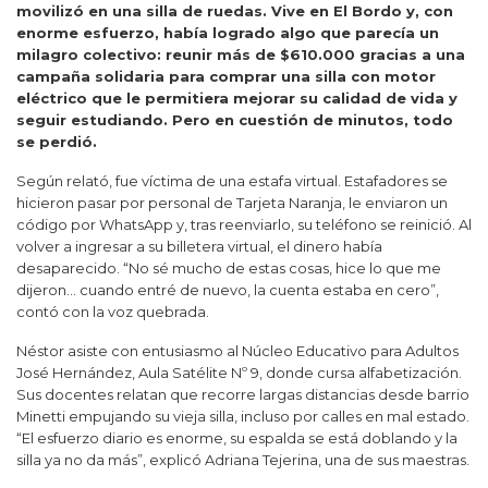
movilizó en una silla de ruedas. Vive en El Bordo y, con
enorme esfuerzo, había logrado algo que parecía un
milagro colectivo: reunir más de $610.000 gracias a una
campaña solidaria para comprar una silla con motor
eléctrico que le permitiera mejorar su calidad de vida y
seguir estudiando. Pero en cuestión de minutos, todo
se perdió.
Según relató, fue víctima de una estafa virtual. Estafadores se
hicieron pasar por personal de Tarjeta Naranja, le enviaron un
código por WhatsApp y, tras reenviarlo, su teléfono se reinició. Al
volver a ingresar a su billetera virtual, el dinero había
desaparecido. “No sé mucho de estas cosas, hice lo que me
dijeron… cuando entré de nuevo, la cuenta estaba en cero”,
contó con la voz quebrada.
Néstor asiste con entusiasmo al Núcleo Educativo para Adultos
José Hernández, Aula Satélite Nº 9, donde cursa alfabetización.
Sus docentes relatan que recorre largas distancias desde barrio
Minetti empujando su vieja silla, incluso por calles en mal estado.
“El esfuerzo diario es enorme, su espalda se está doblando y la
silla ya no da más”, explicó Adriana Tejerina, una de sus maestras.