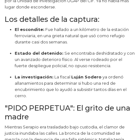
por la Unidad de Investigación UGAP del CIF. Ya no había más
lugar donde esconderse.
Los detalles de la captura:
El escondite:
Fue hallado a un kilómetro de la estación
ferroviaria, en una grieta natural que usó como refugio
durante casi dos semanas.
Estado del detenido:
Se encontraba deshidratado y con
un avanzado deterioro físico. Al verse rodeado por el
fuerte despliegue policial, no opuso resistencia.
La investigación:
La fiscal
Luján Sodero
ya ordenó
allanamientos para determinar si hubo una red de
encubrimiento que lo ayudó a subsistir tantos días en el
cerro.
"PIDO PERPETUA": El grito de una
madre
Mientras Serapio era trasladado bajo custodia, el clamor de
justicia inundaba las calles. La bronca de la comunidad se
mezcla con la denuncia de una falla sistémica: Natalia tenía