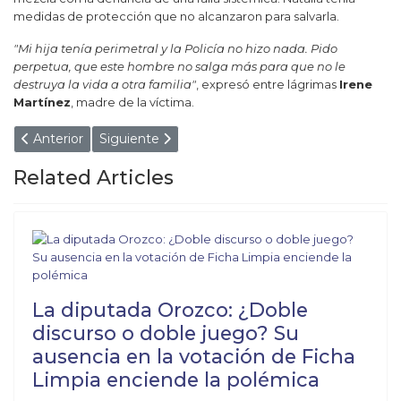
medidas de protección que no alcanzaron para salvarla.
"Mi hija tenía perimetral y la Policía no hizo nada. Pido
perpetua, que este hombre no salga más para que no le
destruya la vida a otra familia"
, expresó entre lágrimas
Irene
Martínez
, madre de la víctima.
Artículo anterior: EMILIANO DURAND ANUNCIÓ LA PRI
Artículo siguiente: ORO NEGRO EN LAS YU
Anterior
Siguiente
Related Articles
La diputada Orozco: ¿Doble
discurso o doble juego? Su
ausencia en la votación de Ficha
Limpia enciende la polémica