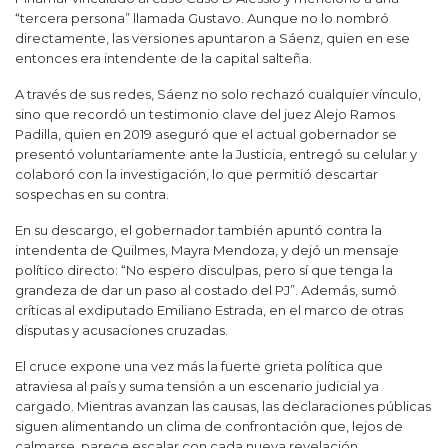
“tercera persona” llamada Gustavo. Aunque no lo nombró
directamente, las versiones apuntaron a Sáenz, quien en ese
entonces era intendente de la capital salteña.
A través de sus redes, Sáenz no solo rechazó cualquier vínculo,
sino que recordó un testimonio clave del juez
Alejo Ramos
Padilla
, quien en 2019 aseguró que el actual gobernador se
presentó voluntariamente ante la Justicia, entregó su celular y
colaboró con la investigación, lo que permitió descartar
sospechas en su contra.
En su descargo, el gobernador también apuntó contra la
intendenta de Quilmes,
Mayra Mendoza
, y dejó un mensaje
político directo: “No espero disculpas, pero sí que tenga la
grandeza de dar un paso al costado del PJ”. Además, sumó
críticas al exdiputado
Emiliano Estrada
, en el marco de otras
disputas y acusaciones cruzadas.
El cruce expone una vez más la fuerte grieta política que
atraviesa al país y suma tensión a un escenario judicial ya
cargado. Mientras avanzan las causas, las declaraciones públicas
siguen alimentando un clima de confrontación que, lejos de
calmarse, parece escalar con cada nueva revelación.