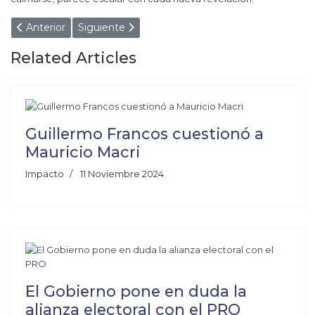
Artículo anterior: VILLARRUEL ENDURECIÓ SU DISCURS
Artículo siguiente: ¿A QUÉ HUELE LA MILI
Anterior
Siguiente
Related Articles
Guillermo Francos cuestionó a
Mauricio Macri
Impacto
11 Noviembre 2024
El Gobierno pone en duda la
alianza electoral con el PRO