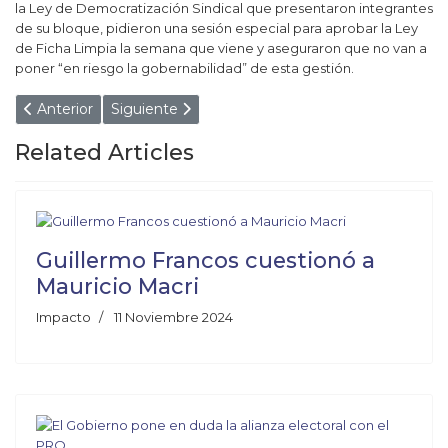
la Ley de Democratización Sindical que presentaron integrantes
de su bloque, pidieron una sesión especial para aprobar la Ley
de Ficha Limpia la semana que viene y aseguraron que no van a
poner “en riesgo la gobernabilidad” de esta gestión.
Artículo anterior: Procesaron y embargaron a uno de los jefe
Artículo siguiente: Guillermo Francos cuestionó 
Anterior
Siguiente
Related Articles
Guillermo Francos cuestionó a
Mauricio Macri
Impacto
11 Noviembre 2024