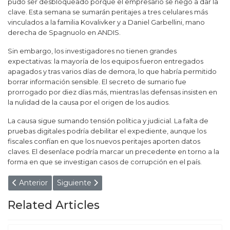
pudo ser desbloqueado porque el empresario se negó a dar la
clave. Esta semana se sumarán peritajes a tres celulares más
vinculados a la familia Kovalivker y a Daniel Garbellini, mano
derecha de Spagnuolo en ANDIS.
Sin embargo, los investigadores no tienen grandes
expectativas: la mayoría de los equipos fueron entregados
apagados y tras varios días de demora, lo que habría permitido
borrar información sensible. El secreto de sumario fue
prorrogado por diez días más, mientras las defensas insisten en
la nulidad de la causa por el origen de los audios.
La causa sigue sumando tensión política y judicial. La falta de
pruebas digitales podría debilitar el expediente, aunque los
fiscales confían en que los nuevos peritajes aporten datos
claves. El desenlace podría marcar un precedente en torno a la
forma en que se investigan casos de corrupción en el país.
Artículo anterior: Contundente derrota del gobierno de Milei
Artículo siguiente: Insólito: desesperado, Esper
Anterior
Siguiente
Related Articles