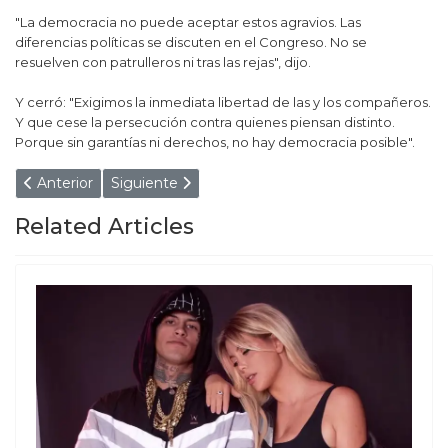
"La democracia no puede aceptar estos agravios. Las
diferencias políticas se discuten en el Congreso. No se
resuelven con patrulleros ni tras las rejas", dijo.
Y cerró: "Exigimos la inmediata libertad de las y los compañeros.
Y que cese la persecución contra quienes piensan distinto.
Porque sin garantías ni derechos, no hay democracia posible".
Artículo anterior: "Sos un violento y un cobarde": El día que
Artículo siguiente: Horror en la casa donde vivió 
Anterior
Siguiente
Related Articles