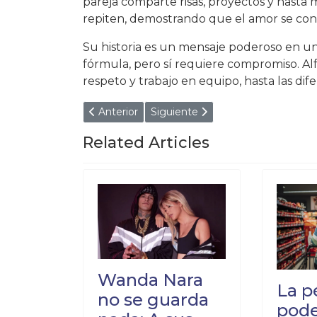
pareja comparte risas, proyectos y hasta 
repiten, demostrando que el amor se con
Su historia es un mensaje poderoso en un
fórmula, pero sí requiere compromiso. A
respeto y trabajo en equipo, hasta las dif
Artículo anterior: “Usaron a los abuelos para m
Artículo siguiente: Cristina anali
Anterior
Siguiente
Related Articles
Wanda Nara
La p
no se guarda
pod