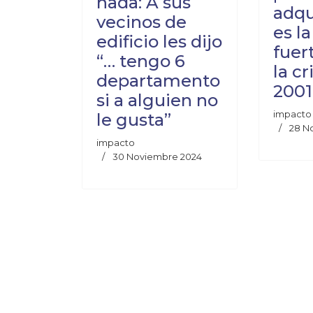
nada: A sus
adqu
vecinos de
es l
edificio les dijo
fuer
“… tengo 6
la cr
departamento
2001
si a alguien no
impacto
le gusta”
28 N
impacto
30 Noviembre 2024