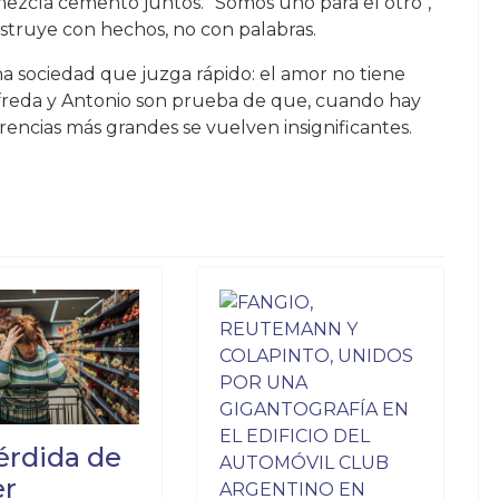
mezcla cemento juntos. "Somos uno para el otro",
struye con hechos, no con palabras.
a sociedad que juzga rápido: el amor no tiene
lfreda y Antonio son prueba de que, cuando hay
erencias más grandes se vuelven insignificantes.
ilitar políticamente”: echaron a una jefa de PAMI por cerrar la sed
za lanzar su propio programa de streaming desde su prisión domicili
érdida de
er