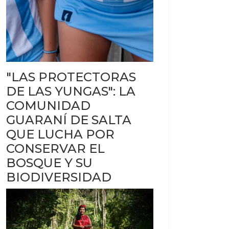
"LAS PROTECTORAS
e en apoyo a Cristina
aria
DE LAS YUNGAS": LA
COMUNIDAD
GUARANÍ DE SALTA
QUE LUCHA POR
CONSERVAR EL
BOSQUE Y SU
BIODIVERSIDAD